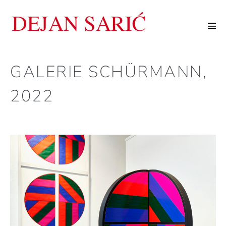
Zum
Inhalt
Men
springen
Scha
GALERIE SCHÜRMANN,
2022