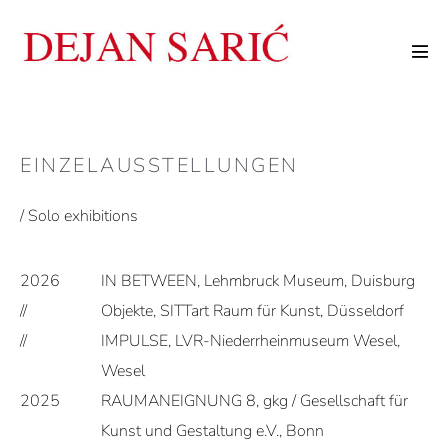
Zum
Inhalt
Men
springen
Scha
EINZELAUSSTELLUNGEN
/ Solo exhibitions
2026
IN BETWEEN, Lehmbruck Museum, Duisburg
//
Objekte, SITTart Raum für Kunst, Düsseldorf
//
IMPULSE, LVR-Niederrheinmuseum Wesel,
Wesel
2025
RAUMANEIGNUNG 8, gkg / Gesellschaft für
Kunst und Gestaltung e.V., Bonn