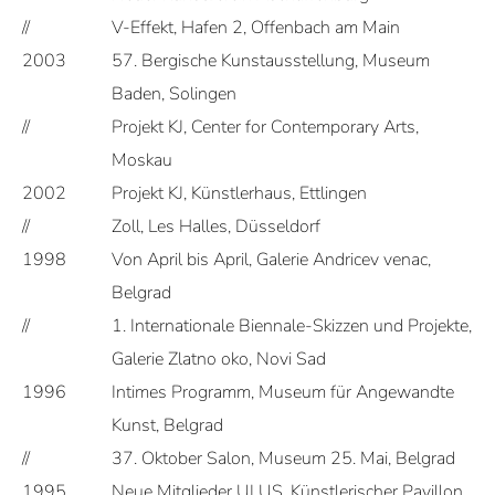
//
V-Effekt, Hafen 2, Offenbach am Main
2003
57. Bergische Kunstausstellung, Museum
Baden, Solingen
//
Projekt KJ, Center for Contemporary Arts,
Moskau
2002
Projekt KJ, Künstlerhaus, Ettlingen
//
Zoll, Les Halles, Düsseldorf
1998
Von April bis April, Galerie Andricev venac,
Belgrad
//
1. Internationale Biennale-Skizzen und Projekte,
Galerie Zlatno oko, Novi Sad
1996
Intimes Programm, Museum für Angewandte
Kunst, Belgrad
//
37. Oktober Salon, Museum 25. Mai, Belgrad
1995
Neue Mitglieder ULUS, Künstlerischer Pavillon